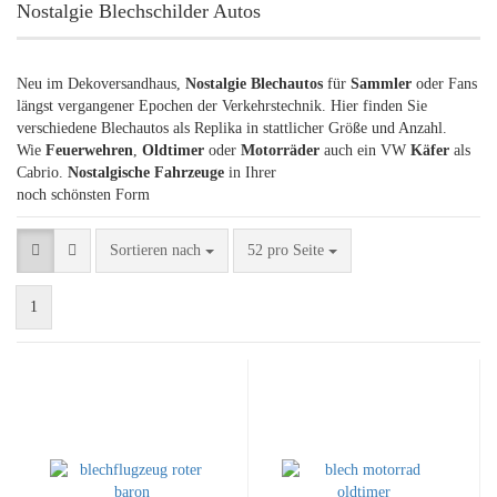
Nostalgie Blechschilder Autos
Neu im Dekoversandhaus,
Nostalgie Blechautos
für
Sammler
oder Fans
längst vergangener Epochen der Verkehrstechnik. Hier finden Sie
verschiedene Blechautos als Replika in stattlicher Größe und Anzahl.
Wie
Feuerwehren
,
Oldtimer
oder
Motorräder
auch ein VW
Käfer
als
Cabrio.
Nostalgische Fahrzeuge
in Ihrer
noch schönsten Form
Sortieren nach
pro Seite
Sortieren nach
52 pro Seite
1