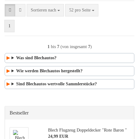
Sortieren nach
pro Seite
Sortieren nach
52 pro Seite
1
1
bis
7
(von insgesamt
7
)
Was sind Blechautos?
Wie werden Blechautos hergestellt?
Sind Blechautos wertvolle Sammlerstücke?
Bestseller
Blech Flugzeug Doppeldecker "Rote Baron "
24,99 EUR