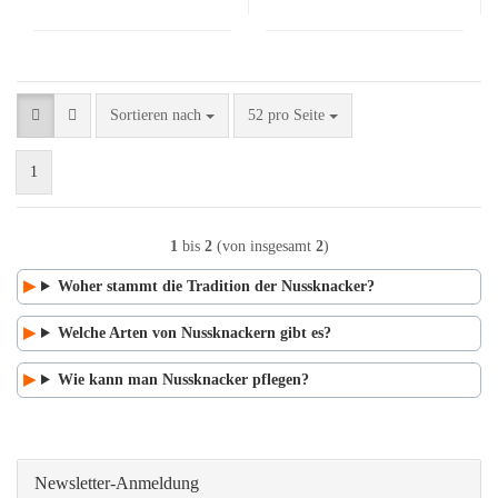
Sortieren nach
pro Seite
Sortieren nach
52 pro Seite
1
1
bis
2
(von insgesamt
2
)
Woher stammt die Tradition der Nussknacker?
Welche Arten von Nussknackern gibt es?
Wie kann man Nussknacker pflegen?
Newsletter-Anmeldung