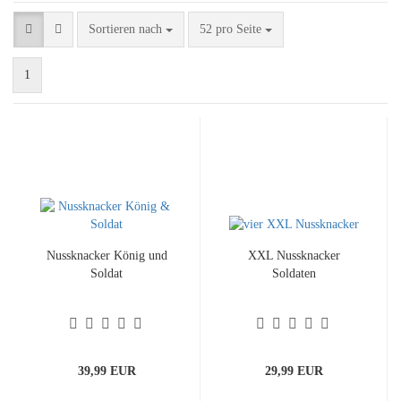
Sortieren nach
pro Seite
Sortieren nach
52 pro Seite
1
Nussknacker König und
XXL Nussknacker
Soldat
Soldaten
39,99 EUR
29,99 EUR