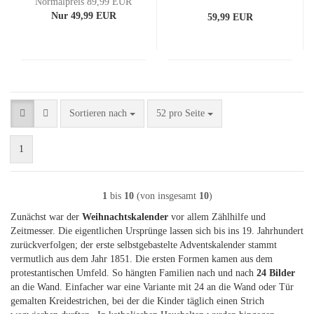
Normalpreis 89,99 EUR
Nur 49,99 EUR
59,99 EUR
Sortieren nach
pro Seite
Sortieren nach
52 pro Seite
1
1
bis
10
(von insgesamt
10
)
Zunächst war der
Weihnachtskalender
vor allem Zählhilfe und
Zeitmesser. Die eigentlichen Ursprünge lassen sich bis ins 19. Jahrhundert
zurückverfolgen; der erste selbstgebastelte Adventskalender stammt
vermutlich aus dem Jahr 1851. Die ersten Formen kamen aus dem
protestantischen Umfeld. So hängten Familien nach und nach
24 Bilder
an die Wand. Einfacher war eine Variante mit 24 an die Wand oder Tür
gemalten Kreidestrichen, bei der die Kinder täglich einen Strich