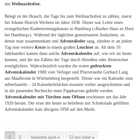
das
Weihnachtsfest.
Belegt ist der Brauch, die Tage bis zum Weihnachtsfest zu zählen, zuerst
bei Johann Hinrich Wichern im Jahre 1838. Dieser war Leiter eines
evangelischen Knabenrettungshauses in Hamburg (»Rauhes Haus zu Horn
bei Hamburg«). Während der täglichen gemeinsamen Andachten, zu
denen man zusammenkam und
Adventslieder
sang, zündete er an jedem
Tag eine weitere
Kerze
in einem großen
Leuchter
an. Ab dem 19.
Jahrhundert kamen dann solche
Adventskalender
auf, wie wir sie heute
kennen, und die das Zählen der Tage durch Abreißen oder Abstreichen
ermöglichten. Wahrscheinlich wurden die ersten
gedruckten
Adventskalender
1908 vom Verleger und Pfarrerssohn Gerhard Lang
aus Maulbronn in Württemberg hergestellt. Dieser war ein Kalender zum
selberbasteln – 24 Kalenderbildchen mussten vorher ausgeschnitten und
in die passenden Rechtecke eines Pappkartons geklebt werden.
Adventskalender mit Türchen zum Öffnen
erschienen um das Jahr
1920 herum. Der erste der heute so beliebten mit Schokolade gefüllten
Adventskalender kam übrigens 1958 auf den Markt.
Sortieren nach
pro Seite
Sortieren nach
52 pro Seite