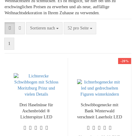
Weihnachtszeit zu schmücken. Es ist möglich, sie hier bei uns zu
erschwinglichen Preisen zu erwerben und als neue, auffällige
Weihnachtsdekoration in Ihrem Zuhause zu verwenden.
Sortieren nach
pro Seite
Sortieren nach
52 pro Seite
1
-20%
Drei Haselnüsse für
Schwibbogenecke mit
Aschenbrödel ®
Bank Winterwald
Lichterspitze LED
verschneit Laserholz LED