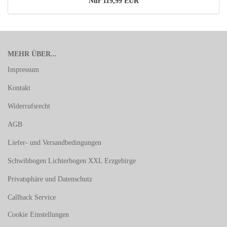
Nur 119,99 EUR
MEHR ÜBER...
Impressum
Kontakt
Widerrufsrecht
AGB
Liefer- und Versandbedingungen
Schwibbogen Lichterbogen XXL Erzgebirge
Privatsphäre und Datenschutz
Callback Service
Cookie Einstellungen