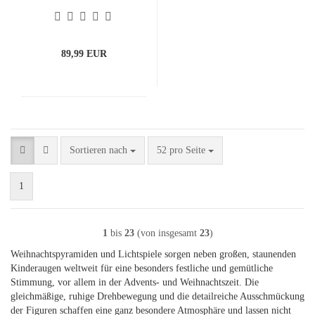
89,99 EUR
Sortieren nach
pro Seite
Sortieren nach
52 pro Seite
1
1
bis
23
(von insgesamt
23
)
Weihnachtspyramiden und Lichtspiele sorgen neben großen, staunenden
Kinderaugen weltweit für eine besonders festliche und gemütliche
Stimmung, vor allem in der Advents- und Weihnachtszeit. Die
gleichmäßige, ruhige Drehbewegung und die detailreiche Ausschmückung
der Figuren schaffen eine ganz besondere Atmosphäre und lassen nicht