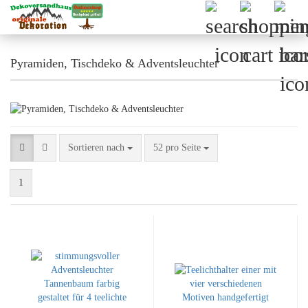
Pyramiden, Tischdeko & Adventsleuchter
Sortieren nach
pro Seite
Sortieren nach
52 pro Seite
1