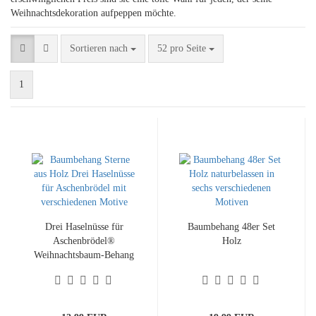
Weihnachtsdekoration aufpeppen möchte.
Sortieren nach
pro Seite
Sortieren nach
52 pro Seite
1
Drei Haselnüsse für
Baumbehang 48er Set
Aschenbrödel®
Holz
Weihnachtsbaum-Behang
mit Rosalie