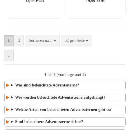
12,99 EUR
19,99 EUR
Sortieren nach
pro Seite
Sortieren nach
52 pro Seite
1
1
bis
2
(von insgesamt
2
)
Was sind beleuchtete Adventssterne?
Wie werden beleuchtete Adventssterne aufgehängt?
Welche Arten von beleuchteten Adventssternen gibt es?
Sind beleuchtete Adventssterne sicher?