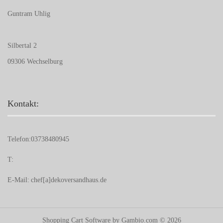
Guntram Uhlig
Silbertal 2
09306 Wechselburg
Kontakt:
Telefon:
03738480945
T:
E-Mail:
chef[a]dekoversandhaus.de
Shopping Cart Software
by Gambio.com © 2026