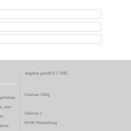
Angaben gemäß § 5 TMG:
Guntram Uhlig
gefallene
en, zum
Silbertal 2
um
09306 Wechselburg
genau