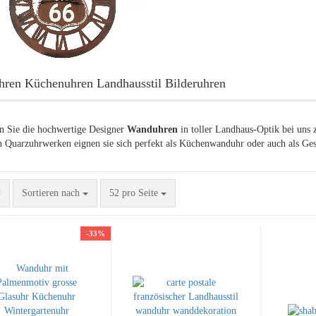
ren Küchenuhren Landhausstil Bilderuhren
n Sie die hochwertige Designer
Wanduhren
in toller Landhaus-Optik bei uns 
 Quarzuhrwerken eignen sie sich perfekt als Küchenwanduhr oder auch als Ge
Sortieren nach
pro Seite
Sortieren nach
52 pro Seite
-33%