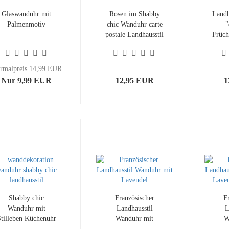
Glaswanduhr mit
Rosen im Shabby
Land
Palmenmotiv
chic Wanduhr carte
"
postale Landhausstil
Früch
sha
rmalpreis 14,99 EUR
Nur 9,99 EUR
12,95 EUR
1
Shabby chic
Französischer
F
Wanduhr mit
Landhausstil
L
tilleben Küchenuhr
Wanduhr mit
W
Bilderuhr
Lavendel carte
Lave