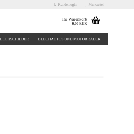
Kundenlogin
Merkzettel
Ihr Warenkorb
0,00 EUR
BLECHSCHILDER
BLECHAUTOS UND MOTORRÄDER
NEUHEITEN
%SONDERANGEBOTE%