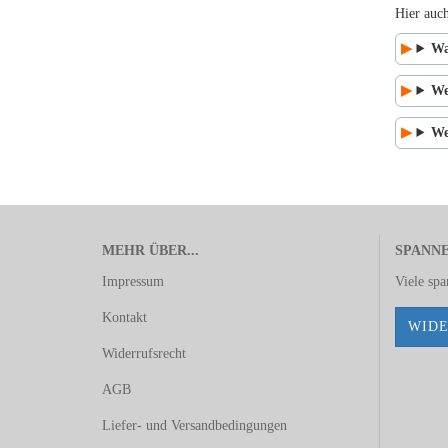
Hier auc
Wa
We
We
MEHR ÜBER...
SPANN
Impressum
Viele sp
Kontakt
WIDE
Widerrufsrecht
AGB
Liefer- und Versandbedingungen