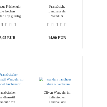
haus Küchenuhr
Französiche
die frechen
Landhausuhr
te" Top günstig
Wanduhr
bby chic style
Bahnhofsuhr
Gallerie Paris Lyon
3,95 EUR
14,90 EUR
ranzösischer
Oliven Wanduhr im
andhausstil
italienischen
anduhr mit
Landhausstil
ndel Küchenuhr
Küchenuhr