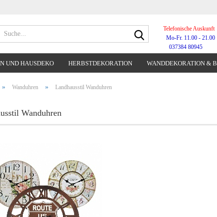
Telefonische Auskunft
Suche...
Mo-Fr. 11.00 - 21.00
037384 80945
N UND HAUSDEKO
HERBSTDEKORATION
WANDDEKORATION & 
WANDUHREN
»
»
Wanduhren
Landhausstil Wanduhren
usstil Wanduhren