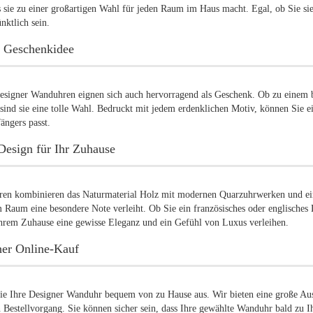
s sie zu einer großartigen Wahl für jeden Raum im Haus macht. Egal, ob Sie 
ktlich sein.
 Geschenkidee
esigner Wanduhren eignen sich auch hervorragend als Geschenk. Ob zu einem 
 sind sie eine tolle Wahl. Bedruckt mit jedem erdenklichen Motiv, können Sie e
ängers passt.
Design für Ihr Zuhause
ren kombinieren das Naturmaterial Holz mit modernen Quarzuhrwerken und eine
 Raum eine besondere Note verleiht. Ob Sie ein französisches oder englische
hrem Zuhause eine gewisse Eleganz und ein Gefühl von Luxus verleihen.
her Online-Kauf
ie Ihre Designer Wanduhr bequem von zu Hause aus. Wir bieten eine große Aus
 Bestellvorgang. Sie können sicher sein, dass Ihre gewählte Wanduhr bald zu