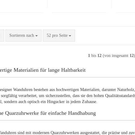
Sortieren nach
pro Seite
Sortieren nach
52 pro Seite
1
bis
12
(von insgesamt
12
tige Materialien für lange Haltbarkeit
signer Wanduhren bestehen aus hochwertigen Materialien, darunter Naturholz, 
sorgfältig verarbeitet, um sicherzustellen, dass sie den hohen Qualitätsstandard
l, sondern auch optisch ein Hingucker in jedem Zuhause.
e Quarzuhrwerke für einfache Handhabung
nduhren sind mit modernen Quarzuhrwerken ausgestattet, die präzise und zuver