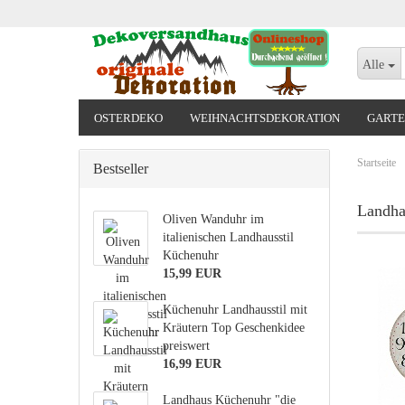
Alle
OSTERDEKO
WEIHNACHTSDEKORATION
GARTE
VALENTINSTAG, MUTTERTAG, ODER GEBURTSTAG
Startseite
Bestseller
Landha
Oliven Wanduhr im
italienischen Landhausstil
Küchenuhr
15,99 EUR
Küchenuhr Landhausstil mit
Kräutern Top Geschenkidee
preiswert
16,99 EUR
Landhaus Küchenuhr "die