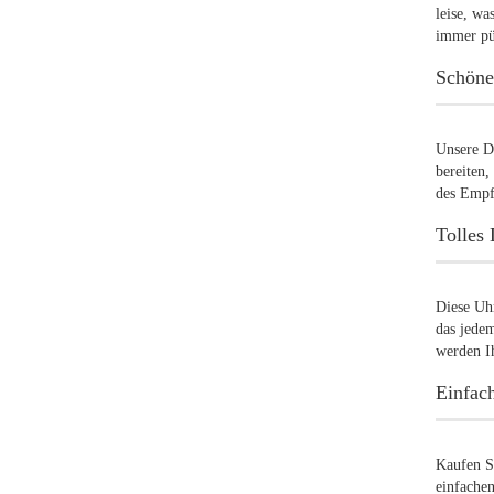
leise, wa
immer pün
Schöne
Unsere D
bereiten,
des Empf
Tolles 
Diese Uh
das jedem
werden I
Einfac
Kaufen S
einfachen