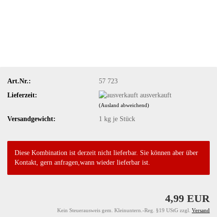
Art.Nr.:
57 723
Lieferzeit:
ausverkauft
(Ausland abweichend)
Versandgewicht:
1
kg je Stück
Diese Kombination ist derzeit nicht lieferbar. Sie können aber über
Kontakt, gern anfragen,wann wieder lieferbar ist.
4,99 EUR
Kein Steuerausweis gem. Kleinuntern.-Reg. §19 UStG zzgl.
Versand