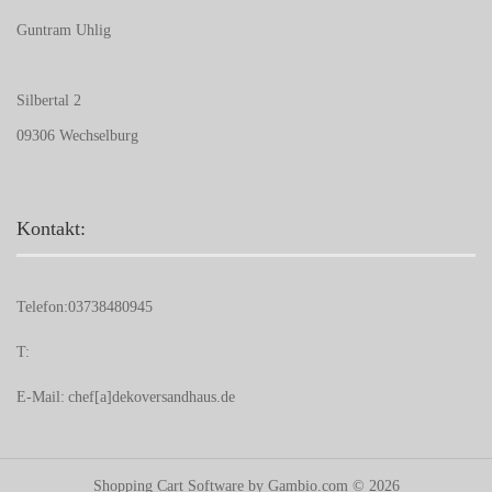
Guntram Uhlig
Silbertal 2
09306 Wechselburg
Kontakt:
Telefon:
03738480945
T:
E-Mail:
chef[a]dekoversandhaus.de
Shopping Cart Software
by Gambio.com © 2026