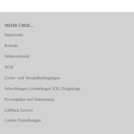
MEHR ÜBER...
Impressum
Kontakt
Widerrufsrecht
AGB
Liefer- und Versandbedingungen
Schwibbogen Lichterbogen XXL Erzgebirge
Privatsphäre und Datenschutz
Callback Service
Cookie Einstellungen