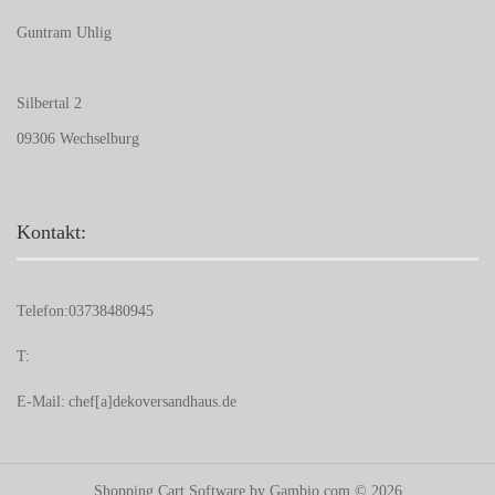
Guntram Uhlig
Silbertal 2
09306 Wechselburg
Kontakt:
Telefon:
03738480945
T:
E-Mail:
chef[a]dekoversandhaus.de
Shopping Cart Software
by Gambio.com © 2026