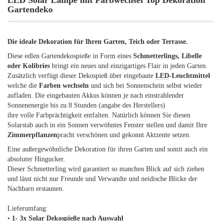
LED Solar Lampe mit Farbwechsel Top Dekoration
Gartendeko
Die ideale Dekoration für Ihren Garten, Teich oder Terrasse.
Diese edlen Gartendekospieße in Form eines
Schmetterlings, Libelle
oder Kolibries
bringt ein neues und einzigartiges Flair in jeden Garten.
Zusätzlich verfügt dieser Dekospieß über eingebaute
LED
-
Leuchtmittel
welche die
Farben wechseln
und sich bei Sonnenschein selbst wieder
aufladen. Die eingebauten Akkus können je nach einstrahlender
Sonnenenergie bis zu 8 Stunden (angabe des Herstellers)
ihre volle Farbprächtigkeit entfalten. Natürlich können Sie diesen
Solarstab auch in ein Sonnen verwöhntes Fenster stellen und damit Ihre
Zimmerpflanzen
pracht verschönen und gekonnt Aktzente setzen.
Eine außergewöhnliche Dekoration für ihren Garten und somit auch ein
absoluter Hingucker.
Dieser Schmetterling wird garantiert so manchen Blick auf sich ziehen
und lässt nicht nur Freunde und Verwandte und neidische Blicke der
Nachbarn erstaunen.
Lieferumfang:
•
1- 3x Solar Dekospieße nach Auswahl