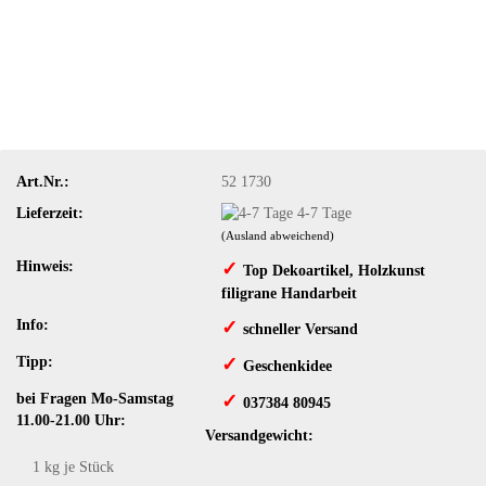
Art.Nr.:
52 1730
Lieferzeit:
4-7 Tage
(Ausland abweichend)
Hinweis:
✓
​Top Dekoartikel, Holzkunst
filigrane Handarbeit
Info:
✓
​schneller Versand
Tipp:
✓
​Geschenkidee
bei Fragen Mo-Samstag
✓
​ 037384 80945
11.00-21.00 Uhr:
Versandgewicht:
1
kg je Stück