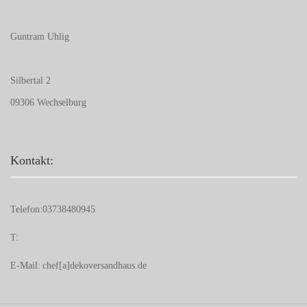
Guntram Uhlig
Silbertal 2
09306 Wechselburg
Kontakt:
Telefon:
03738480945
T:
E-Mail:
chef[a]dekoversandhaus.de