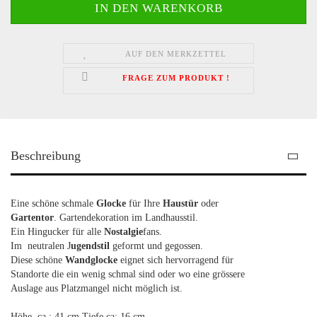
AUF DEN MERKZETTEL
FRAGE ZUM PRODUKT !
Beschreibung
Eine schöne schmale
Glocke
für Ihre
Haustür
oder
Gartentor
. Gartendekoration im Landhausstil.
Ein Hingucker für alle
Nostalgie
fans.
Im neutralen J
ugendstil
geformt und gegossen.
Diese schöne
Wandglocke
eignet sich hervorragend für
Standorte die ein wenig schmal sind oder wo eine grössere
Auslage aus Platzmangel nicht möglich ist.
Höhe ca : 41 cm Tiefe ca: 16 cm