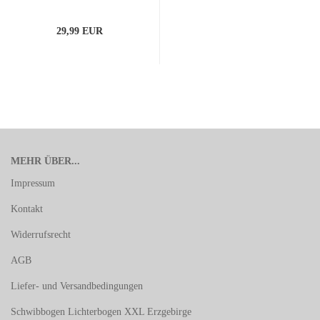
29,99 EUR
MEHR ÜBER...
Impressum
Kontakt
Widerrufsrecht
AGB
Liefer- und Versandbedingungen
Schwibbogen Lichterbogen XXL Erzgebirge