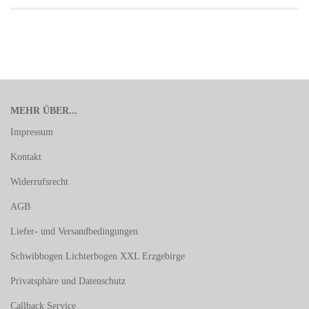
MEHR ÜBER...
Impressum
Kontakt
Widerrufsrecht
AGB
Liefer- und Versandbedingungen
Schwibbogen Lichterbogen XXL Erzgebirge
Privatsphäre und Datenschutz
Callback Service