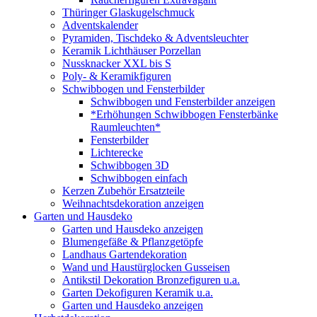
Thüringer Glaskugelschmuck
Adventskalender
Pyramiden, Tischdeko & Adventsleuchter
Keramik Lichthäuser Porzellan
Nussknacker XXL bis S
Poly- & Keramikfiguren
Schwibbogen und Fensterbilder
Schwibbogen und Fensterbilder anzeigen
*Erhöhungen Schwibbogen Fensterbänke
Raumleuchten*
Fensterbilder
Lichterecke
Schwibbogen 3D
Schwibbogen einfach
Kerzen Zubehör Ersatzteile
Weihnachtsdekoration anzeigen
Garten und Hausdeko
Garten und Hausdeko anzeigen
Blumengefäße & Pflanzgetöpfe
Landhaus Gartendekoration
Wand und Haustürglocken Gusseisen
Antikstil Dekoration Bronzefiguren u.a.
Garten Dekofiguren Keramik u.a.
Garten und Hausdeko anzeigen