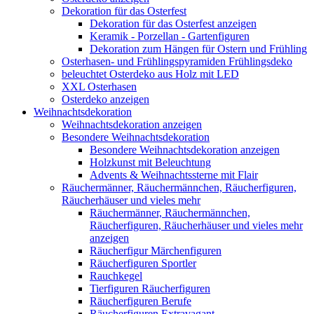
Dekoration für das Osterfest
Dekoration für das Osterfest anzeigen
Keramik - Porzellan - Gartenfiguren
Dekoration zum Hängen für Ostern und Frühling
Osterhasen- und Frühlingspyramiden Frühlingsdeko
beleuchtet Osterdeko aus Holz mit LED
XXL Osterhasen
Osterdeko anzeigen
Weihnachtsdekoration
Weihnachtsdekoration anzeigen
Besondere Weihnachtsdekoration
Besondere Weihnachtsdekoration anzeigen
Holzkunst mit Beleuchtung
Advents & Weihnachtssterne mit Flair
Räuchermänner, Räuchermännchen, Räucherfiguren,
Räucherhäuser und vieles mehr
Räuchermänner, Räuchermännchen,
Räucherfiguren, Räucherhäuser und vieles mehr
anzeigen
Räucherfigur Märchenfiguren
Räucherfiguren Sportler
Rauchkegel
Tierfiguren Räucherfiguren
Räucherfiguren Berufe
Räucherfiguren Extravagant