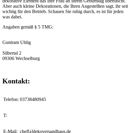
dekorative Element das Ihre Frau an Ihrem Geburtstag überrascht.
Aber auch kleine Dekorationen, die Ihren Angestellten sagt, ihr seit
wichtig für den Betrieb. Schauen Sie ruhig durch, es ist für jeden
was dabei.
Angaben gemäß § 5 TMG:
Guntram Uhlig
Silbertal 2
09306 Wechselburg
Kontakt:
Telefon:
03738480945
T:
E-Mail:
chef[a]dekoversandhaus.de