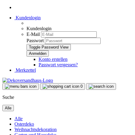
Kundenlogin
Kundenlogin
E-Mail
Passwort
Toggle Password View
Konto erstellen
Passwort vergessen?
Merkzettel
0
Suche
Alle
Alle
Osterdeko
Weihnachtsdekoration
Garten und Hausdeko