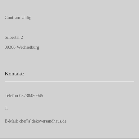
Guntram Uhlig
Silbertal 2
09306 Wechselburg
Kontakt:
Telefon:
03738480945
T:
E-Mail:
chef[a]dekoversandhaus.de