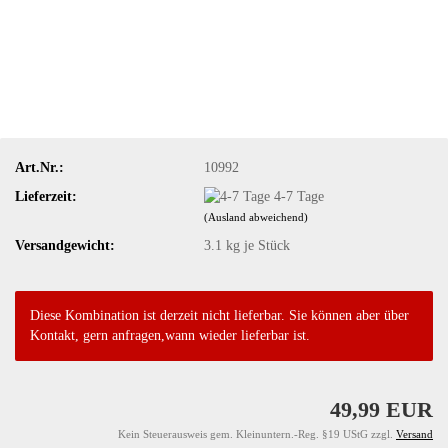
Art.Nr.:
10992
Lieferzeit:
4-7 Tage
(Ausland abweichend)
Versandgewicht:
3.1
kg je Stück
Diese Kombination ist derzeit nicht lieferbar. Sie können aber über
Kontakt, gern anfragen,wann wieder lieferbar ist.
49,99 EUR
Kein Steuerausweis gem. Kleinuntern.-Reg. §19 UStG zzgl.
Versand