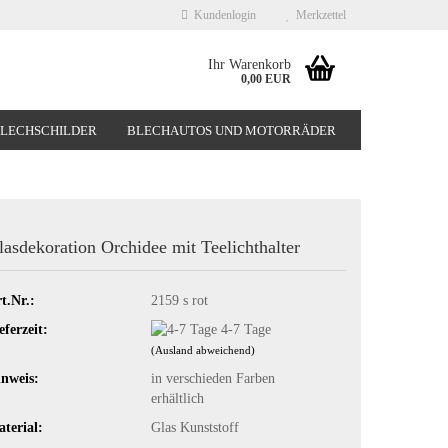
Kundenlogin
Merkzettel
Ihr Warenkorb
0,00 EUR
BLECHSCHILDER
BLECHAUTOS UND MOTORRÄDER
NEUHEITEN
%SONDERANGEBOTE%
lasdekoration Orchidee mit Teelichthalter
t.Nr.:
2159 s rot
eferzeit:
4-7 Tage
(Ausland abweichend)
nweis:
in verschieden Farben
erhältlich
terial:
Glas Kunststoff