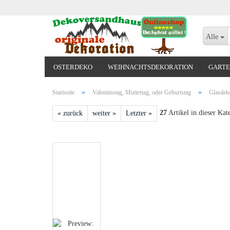
Alle
OSTERDEKO
WEIHNACHTSDEKORATION
GARTE
VALENTINSTAG, MUTTERTAG, ODER GEBURTSTAG
»
»
Startseite
Valentinstag, Muttertag, oder Geburtstag
Glasdeko
27
Artikel in dieser Kat
« zurück
weiter »
Letzter »