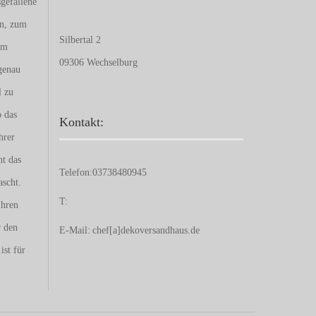
gefallene
en, zum
Silbertal 2
um
09306 Wechselburg
genau
l zu
b das
Kontakt:
hrer
nt das
Telefon:
03738480945
ascht.
T:
Ihren
r den
E-Mail:
chef[a]dekoversandhaus.de
ist für