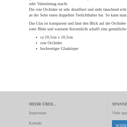
oder Valentinstag macht.
Die rote Orchidee ist sehr detailliert und sieht täuschend echt
an der Seite einen doppelten Teelichthalter hat. So kann ma
Das Glas ist transparent und lässt den Blick auf die Orchide
roter Blüte und warmem Kerzenlicht schafft eine gemütlich
ca 19,5cm x 10,5cm
rote Orchidee
hochwetiger Glaskörper
MEHR ÜBER...
SPANN
Impressum
Viele sp
Kontakt
WIDE