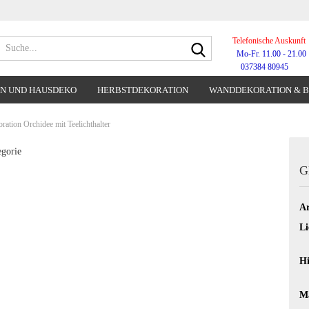
Telefonische Auskunft
Suche...
Mo-Fr. 11.00 - 21.00
037384 80945
N UND HAUSDEKO
HERBSTDEKORATION
WANDDEKORATION & 
WANDUHREN
ration Orchidee mit Teelichthalter
egorie
G
Ar
Li
Hi
Ma