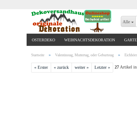
Alle
OSTERDEKO
WEIHNACHTSDEKORATION
GARTE
VALENTINSTAG, MUTTERTAG, ODER GEBURTSTAG
»
»
Startseite
Valentinstag, Muttertag, oder Geburtstag
Eichhörn
27
Artikel in
« Erster
« zurück
weiter »
Letzter »