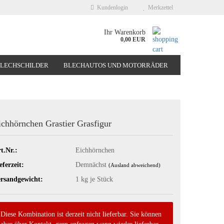
Kundenlogin
Merkzettel
Ihr Warenkorb
0,00 EUR
BLECHSCHILDER
BLECHAUTOS UND MOTORRÄDER
NEUHEITEN
%SONDERANGEBOTE%
ichhörnchen Grastier Grasfigur
t.Nr.:
Eichhörnchen
eferzeit:
Demnächst
(Ausland abweichend)
rsandgewicht:
1
kg je Stück
Diese Kombination ist derzeit nicht lieferbar. Sie können