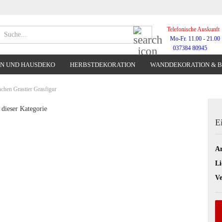
Telefonische Auskunft
Suche...
Mo-Fr. 11.00 - 21.00
037384 80945
N UND HAUSDEKO
HERBSTDEKORATION
WANDDEKORATION & 
WANDUHREN
chen Grastier Grasfigur
 dieser Kategorie
E
Ar
Li
Ve