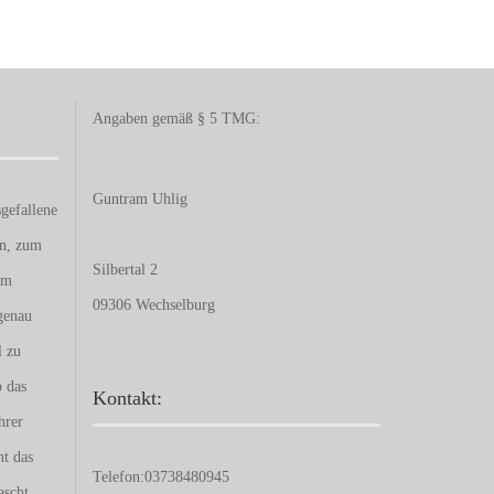
Angaben gemäß § 5 TMG:
Guntram Uhlig
gefallene
en, zum
Silbertal 2
um
09306 Wechselburg
genau
l zu
b das
Kontakt:
hrer
nt das
Telefon:
03738480945
ascht.