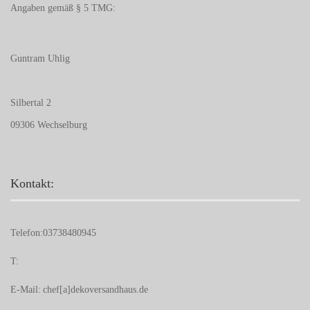
Angaben gemäß § 5 TMG:
Guntram Uhlig
Silbertal 2
09306 Wechselburg
Kontakt:
Telefon:
03738480945
T:
E-Mail:
chef[a]dekoversandhaus.de