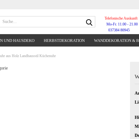
Telefonische Auskunft
Suche...
Mo-Fr. 11.00 - 21.00
037384 80945
N UND HAUSDEKO
HERBSTDEKORATION
WANDDEKORATION & 
WANDUHREN
hr aus Holz Landhausstil Küchenuhr
gorie
W
Ar
Li
Hi
Ma
De