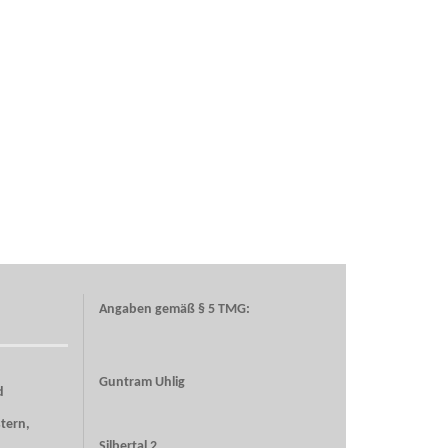
Angaben gemäß § 5 TMG:
Guntram Uhlig
d
tern,
Silbertal 2