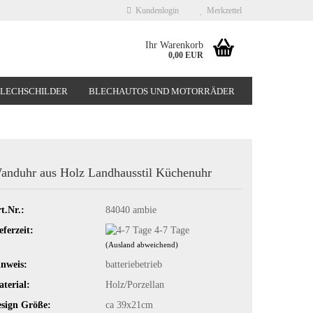
Kundenlogin
Merkzettel
Ihr Warenkorb
0,00 EUR
BLECHSCHILDER
BLECHAUTOS UND MOTORRÄDER
NEUHEITEN
%SONDERANGEBOTE%
anduhr aus Holz Landhausstil Küchenuhr
t.Nr.:
84040 ambie
eferzeit:
4-7 Tage
(Ausland abweichend)
nweis:
batteriebetrieb
terial:
Holz/Porzellan
sign Größe:
ca 39x21cm