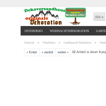
Alle
OSTERDEKO
WEIHNACHTSDEKORATION
GARTE
VALENTINSTAG, MUTTERTAG, ODER GEBURTSTAG
»
»
»
Startseite
Wanduhren
Landhausstil Wanduhren
Wandu
12
Artikel in dieser Kate
« Erster
« zurück
weiter »