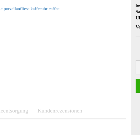
be
Sa
U
Ve
rieentsorgung
Kundenrezensionen