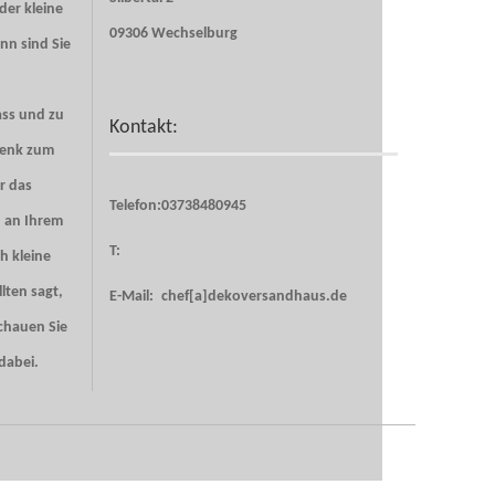
er kleine
09306 Wechselburg
nn sind Sie
ass und zu
Kontakt:
henk zum
r das
Telefon:
03738480945
u an Ihrem
T:
h kleine
lten sagt,
E-Mail:
chef[a]dekoversandhaus.de
Schauen Sie
 dabei.