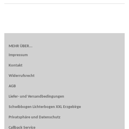
MEHR ÜBER...
Impressum
Kontakt
Widerrufsrecht
AGB
Liefer- und Versandbedingungen
Schwibbogen Lichterbogen XXL Erzgebirge
Privatsphäre und Datenschutz
Callback Service