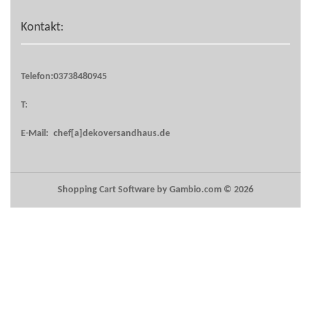
Kontakt:
Telefon:
03738480945
T:
E-Mail:
chef[a]dekoversandhaus.de
Shopping Cart Software
by Gambio.com © 2026