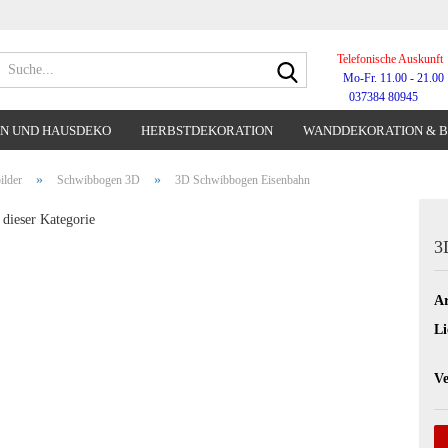
Telefonische Auskunft
Suche...
Mo-Fr. 11.00 - 21.00
037384 80945
N UND HAUSDEKO
HERBSTDEKORATION
WANDDEKORATION & 
WANDUHREN
»
»
ilder
Schwibbogen 3D
3D Schwibbogen Eisenbahn
 dieser Kategorie
3
Ar
Li
Ve