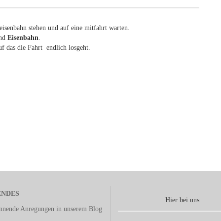
isenbahn stehen und auf eine mitfahrt warten.
und
Eisenbahn
.
 das die Fahrt endlich losgeht.
ENDES
Hier bei uns
annende Anregungen in unserem
Blog