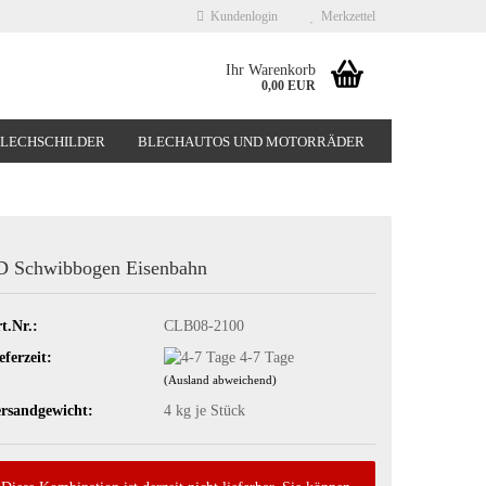
Kundenlogin
Merkzettel
Ihr Warenkorb
0,00 EUR
BLECHSCHILDER
BLECHAUTOS UND MOTORRÄDER
NEUHEITEN
%SONDERANGEBOTE%
D Schwibbogen Eisenbahn
t.Nr.:
CLB08-2100
eferzeit:
4-7 Tage
(Ausland abweichend)
rsandgewicht:
4
kg je Stück