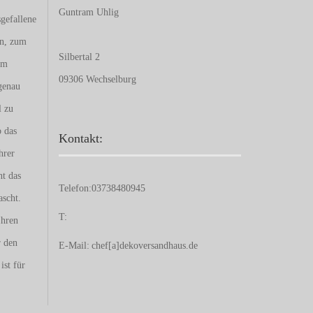
Guntram Uhlig
gefallene
en, zum
Silbertal 2
um
09306 Wechselburg
genau
l zu
b das
Kontakt:
hrer
nt das
Telefon:
03738480945
ascht.
T:
Ihren
r den
E-Mail:
chef[a]dekoversandhaus.de
ist für