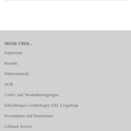
MEHR ÜBER...
Impressum
Kontakt
Widerrufsrecht
AGB
Liefer- und Versandbedingungen
Schwibbogen Lichterbogen XXL Erzgebirge
Privatsphäre und Datenschutz
Callback Service