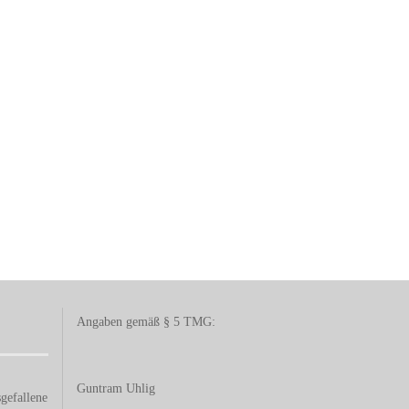
Angaben gemäß § 5 TMG:
Guntram Uhlig
gefallene