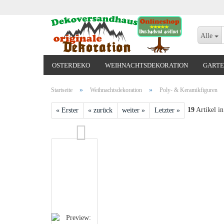
Alle
OSTERDEKO
WEIHNACHTSDEKORATION
GARTE
VALENTINSTAG, MUTTERTAG, ODER GEBURTSTAG
»
»
Startseite
Weihnachtsdekoration
Poly- & Keramikfiguren
19
Artikel in
« Erster
« zurück
weiter »
Letzter »