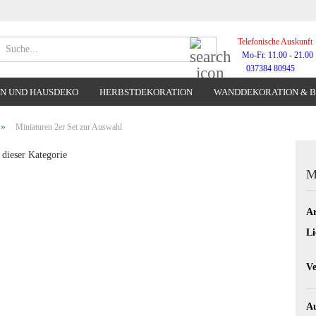
Telefonische Auskunft
Suche...
Mo-Fr. 11.00 - 21.00
037384 80945
N UND HAUSDEKO
HERBSTDEKORATION
WANDDEKORATION & 
WANDUHREN
»
Miniaturen 2er Set zur Auswahl
 dieser Kategorie
M
Ar
Li
Ve
A