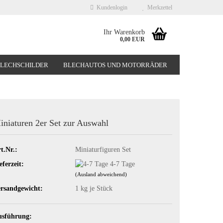
Kundenlogin
Merkzettel
Ihr Warenkorb
0,00 EUR
BLECHSCHILDER
BLECHAUTOS UND MOTORRÄDER
NEUHEITEN
%SONDERANGEBOTE%
iniaturen 2er Set zur Auswahl
t.Nr.:
Miniaturfiguren Set
eferzeit:
4-7 Tage
(Ausland abweichend)
rsandgewicht:
1
kg je Stück
usführung: