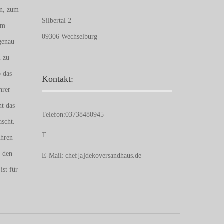
en, zum
Silbertal 2
um
09306 Wechselburg
genau
l zu
b das
Kontakt:
hrer
nt das
Telefon:
03738480945
ascht.
T:
Ihren
r den
E-Mail:
chef[a]dekoversandhaus.de
ist für