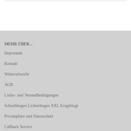
MEHR ÜBER...
Impressum
Kontakt
Widerrufsrecht
AGB
Liefer- und Versandbedingungen
Schwibbogen Lichterbogen XXL Erzgebirge
Privatsphäre und Datenschutz
Callback Service