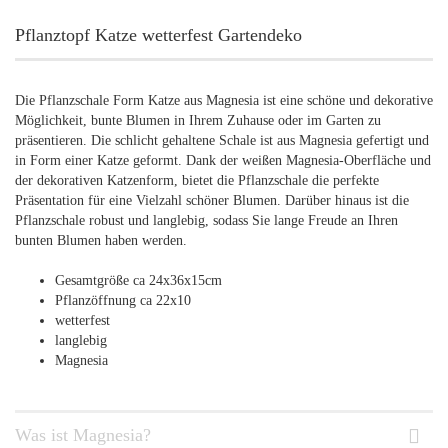
Pflanztopf Katze wetterfest Gartendeko
Die
P
fl
anz
sch
ale
Form
Kat
ze
a
us
Mag
nesia
is
t
e
ine
sch
ö
ne
und
de
k
orative
M
ö
gl
ich
ke
it
,
b
unte
Bl
umen
in
I
h
rem
Z
uh
ause
o
der
im
G
arten
z
u
pr
ä
sent
ie
ren
.
Die
sch
l
icht
ge
hal
ten
e
Sch
ale
is
t
a
us
Mag
nesia
g
ef
ert
ig
t
und
in
Form
e
iner
Kat
ze
ge
form
t
.
D
ank
der
we
i
ß
en
Mag
nesia
-
O
ber
fl
ä
che
und
der
de
k
or
at
iven
Kat
zen
form
,
b
iet
et
die
P
fl
anz
sch
ale
die
perf
ek
te
Pr
ä
sent
ation
f
ür
e
ine
V
iel
z
ahl
sch
ö
ner
Bl
umen
.
Dar
ü
ber
h
ina
us
is
t
die
P
fl
anz
sch
ale
robust
und
l
angle
big
,
sod
ass
Sie
l
ange
Fre
ude
an
I
h
ren
bun
ten
Bl
umen
ha
ben
w
er
den
.
Gesamtgröße ca 24x36x15cm
Pflanzöffnung ca 22x10
wetterfest
langlebig
Magnesia
Was ist Magnesia?