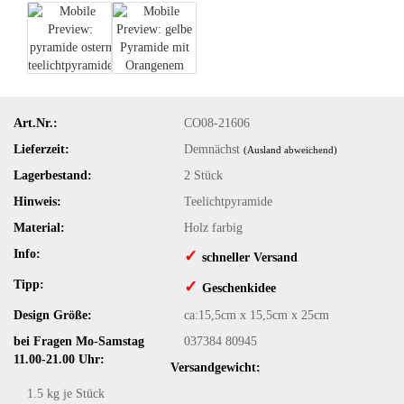
Art.Nr.:
CO08-21606
Lieferzeit:
Demnächst
(Ausland abweichend)
Lagerbestand:
2
Stück
Hinweis:
Teelichtpyramide
Material:
Holz farbig
Info:
✓
​schneller Versand
Tipp:
✓
​Geschenkidee
Design Größe:
ca:15,5cm x 15,5cm x 25cm
bei Fragen Mo-Samstag
037384 80945
11.00-21.00 Uhr:
Versandgewicht:
1.5
kg je Stück