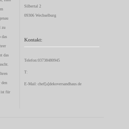
Silbertal 2
um
09306 Wechselburg
genau
l zu
b das
Kontakt:
hrer
nt das
Telefon:
03738480945
ascht.
T:
Ihren
r den
E-Mail:
chef[a]dekoversandhaus.de
ist für