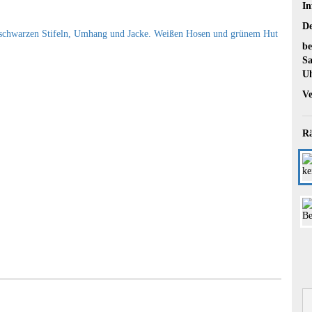
In
De
be
Sa
U
Ve
Rä