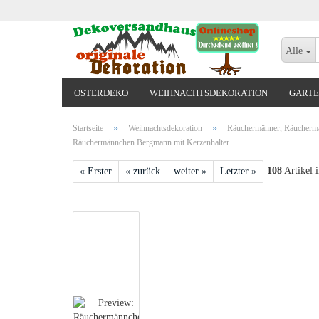
Alle
OSTERDEKO
WEIHNACHTSDEKORATION
GARTE
VALENTINSTAG, MUTTERTAG, ODER GEBURTSTAG
»
»
Startseite
Weihnachtsdekoration
Räuchermänner, Räuchermä
Räuchermännchen Bergmann mit Kerzenhalter
108
Artikel i
« Erster
« zurück
weiter »
Letzter »