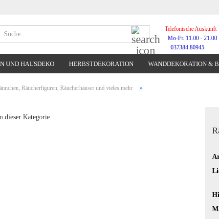
Telefonische Auskunft
Suche...
Mo-Fr. 11.00 - 21.00
037384 80945
N UND HAUSDEKO
HERBSTDEKORATION
WANDDEKORATION & 
WANDUHREN
»
nnchen, Räucherfiguren, Räucherhäuser und vieles mehr
n dieser Kategorie
R
Ar
Li
Hi
Ma