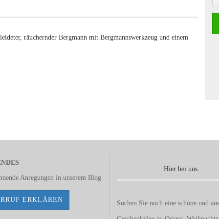
kleideter, räuchernder Bergmann mit Bergmannswerkzeug und einem
ENDES
Hier bei uns
annende Anregungen in unserem
Blog
RRUF ERKLÄREN
Suchen Sie noch eine schöne und aus
Geschenkidee zu Ostern, Weihnacht