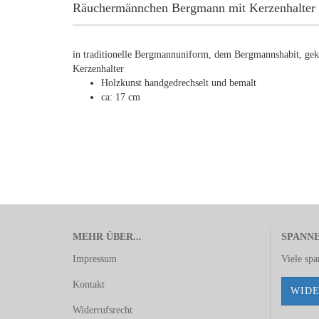
Räuchermännchen Bergmann mit Kerzenhalter
in traditionelle Bergmannuniform, dem Bergmannshabit, ge
Kerzenhalter
Holzkunst handgedrechselt und bemalt
ca: 17 cm
MEHR ÜBER...
SPANN
Impressum
Viele sp
Kontakt
WIDE
Widerrufsrecht