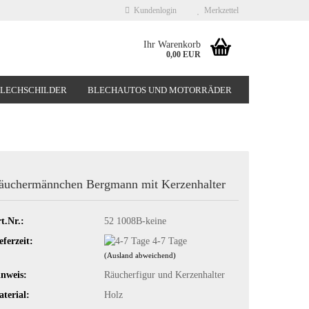
Kundenlogin
Merkzettel
Ihr Warenkorb
0,00 EUR
BLECHSCHILDER
BLECHAUTOS UND MOTORRÄDER
NEUHEITEN
%SONDERANGEBOTE%
äuchermännchen Bergmann mit Kerzenhalter
t.Nr.:
52 1008B-keine
eferzeit:
4-7 Tage
(Ausland abweichend)
nweis:
Räucherfigur und Kerzenhalter
terial:
Holz