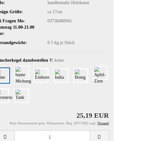
fo:
handbemalte Holzkunst
sign Größe:
ca 17cm
i Fragen Mo-
03738480945
mstag 11.00-21.00
hr:
rsandgewicht:
0.5
kg je Stück
ucherkegel dazubestellen ?:
keine
25,19 EUR
Kein Steuerausweis gem. Kleinuntern.-Reg. §19 UStG zzgl.
Versand