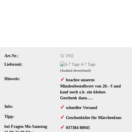
Art.Nr.:
52 1932
Lieferzeit:
4-7 Tage
(Ausland abweichend)
Hinweis:
✓
​ beachte unseren
Mindestbestellwert von 20.- € und
kauf noch z.b. ein kleines
Geschenk dazu.....
Info:
✓
schneller Versand
Tipp:
✓
​Geschenkidee für Märchenfans
bei Fragen Mo-Samstag
✓
​ 037384 80945