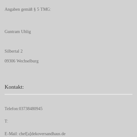
Angaben gemäß § 5 TMG:
Guntram Uhlig
Silbertal 2
09306 Wechselburg
Kontakt:
Telefon:
03738480945
T:
E-Mail:
chef[a]dekoversandhaus.de