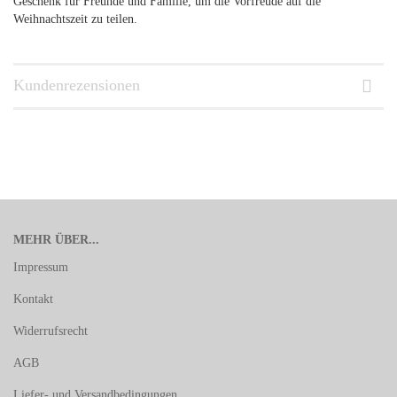
Geschenk für Freunde und Familie, um die Vorfreude auf die
Weihnachtszeit zu teilen.
Kundenrezensionen
MEHR ÜBER...
Impressum
Kontakt
Widerrufsrecht
AGB
Liefer- und Versandbedingungen