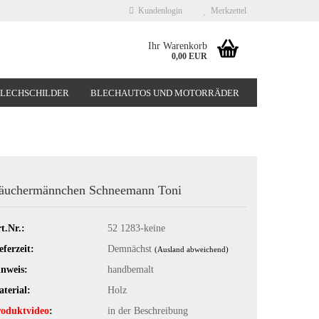
Kundenlogin
Merkzettel
Ihr Warenkorb
0,00 EUR
BLECHSCHILDER
BLECHAUTOS UND MOTORRÄDER
NEUHEITEN
%SONDERANGEBOTE%
äuchermännchen Schneemann Toni
t.Nr.:
52 1283-keine
eferzeit:
Demnächst
(Ausland abweichend)
nweis:
handbemalt
terial:
Holz
oduktvideo
:
in der Beschreibung