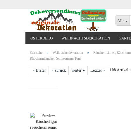
Alle
OSTERDEKO
WEIHNACHTSDEKORATION
GARTE
VALENTINSTAG, MUTTERTAG, ODER GEBURTSTAG
»
»
Startseite
Weihnachtsdekoration
Räuchermänner, Räuchermä
Räuchermännchen Schneemann Toni
108
Artikel i
« Erster
« zurück
weiter »
Letzter »