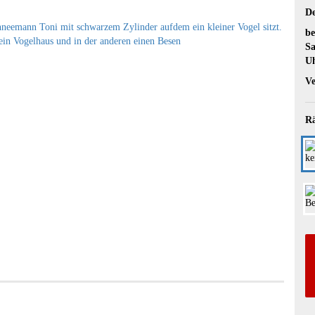
De
be
Sa
U
Ve
Rä