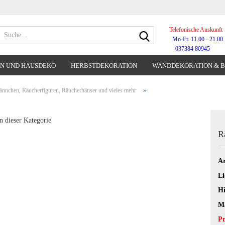
Telefonische Auskunft
Suche...
Mo-Fr. 11.00 - 21.00
037384 80945
N UND HAUSDEKO
HERBSTDEKORATION
WANDDEKORATION & 
WANDUHREN
»
nnchen, Räucherfiguren, Räucherhäuser und vieles mehr
n dieser Kategorie
R
Ar
Li
Hi
Ma
Pr