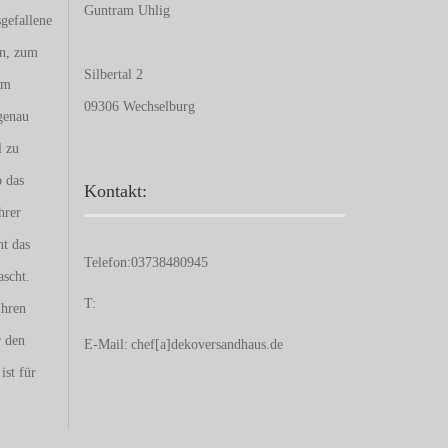
Guntram Uhlig
gefallene
en, zum
Silbertal 2
um
09306 Wechselburg
genau
l zu
b das
Kontakt:
hrer
nt das
Telefon:
03738480945
ascht.
T:
Ihren
r den
E-Mail:
chef[a]dekoversandhaus.de
ist für