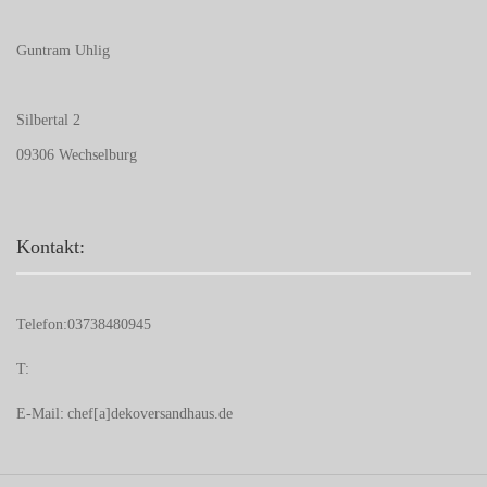
Guntram Uhlig
Silbertal 2
09306 Wechselburg
Kontakt:
Telefon:
03738480945
T:
E-Mail:
chef[a]dekoversandhaus.de