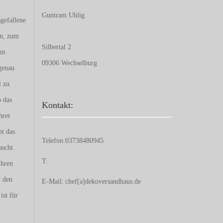
Guntram Uhlig
gefallene
en, zum
Silbertal 2
um
09306 Wechselburg
genau
l zu
b das
Kontakt:
hrer
nt das
Telefon:
03738480945
ascht.
T:
Ihren
r den
E-Mail:
chef[a]dekoversandhaus.de
ist für