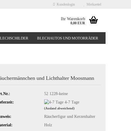
Kundenlogin
Merkzettel
Ihr Warenkorb
0,00 EUR
BLECHSCHILDER
BLECHAUTOS UND MOTORRÄDER
NEUHEITEN
%SONDERANGEBOTE%
äuchermännchen und Lichthalter Moosmann
t.Nr.:
52 1228-keine
eferzeit:
4-7 Tage
(Ausland abweichend)
nweis:
Räucherfigur und Kerzenhalter
terial:
Holz