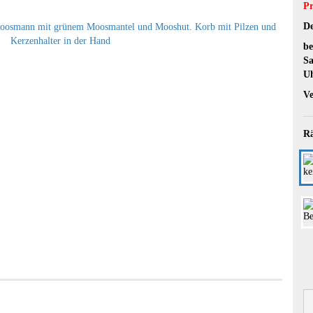
Pr
De
be
Sa
U
Ve
Rä