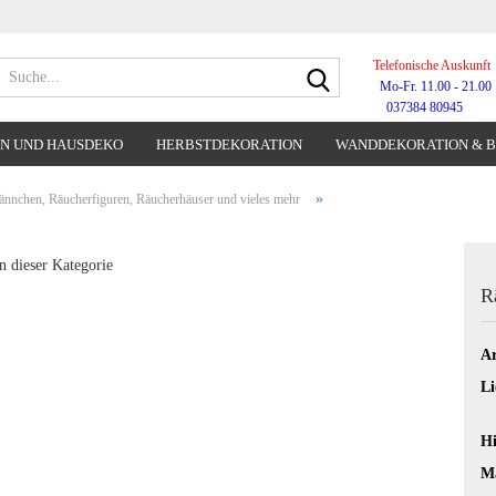
Telefonische Auskunft
Suche...
Mo-Fr. 11.00 - 21.00
037384 80945
N UND HAUSDEKO
HERBSTDEKORATION
WANDDEKORATION & 
WANDUHREN
»
nnchen, Räucherfiguren, Räucherhäuser und vieles mehr
n dieser Kategorie
R
Ar
Li
Hi
Ma