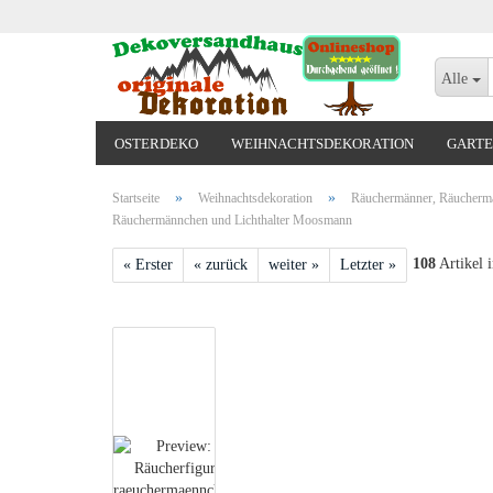
Alle
OSTERDEKO
WEIHNACHTSDEKORATION
GARTE
VALENTINSTAG, MUTTERTAG, ODER GEBURTSTAG
»
»
Startseite
Weihnachtsdekoration
Räuchermänner, Räuchermä
Räuchermännchen und Lichthalter Moosmann
108
Artikel i
« Erster
« zurück
weiter »
Letzter »