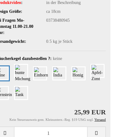
oduktvideo
:
in der Beschreibung
sign Größe:
ca 18cm
i Fragen Mo-
03738480945
mstag 11.00-21.00
hr:
rsandgewicht:
0.5
kg je Stück
ucherkegel dazubestellen ?:
keine
25,99 EUR
Kein Steuerausweis gem. Kleinuntern.-Reg. §19 UStG zzgl.
Versand