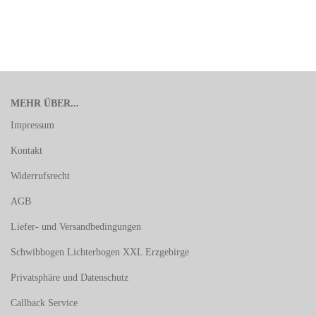
MEHR ÜBER...
Impressum
Kontakt
Widerrufsrecht
AGB
Liefer- und Versandbedingungen
Schwibbogen Lichterbogen XXL Erzgebirge
Privatsphäre und Datenschutz
Callback Service