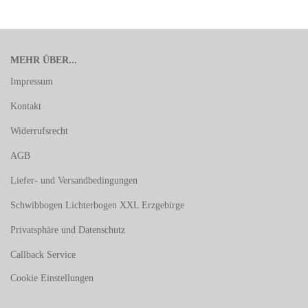
MEHR ÜBER...
Impressum
Kontakt
Widerrufsrecht
AGB
Liefer- und Versandbedingungen
Schwibbogen Lichterbogen XXL Erzgebirge
Privatsphäre und Datenschutz
Callback Service
Cookie Einstellungen