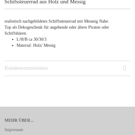
Schifssteuerrad aus Holz und Messig
realistisch nachgebildetes Schiffssteuerrad mit Messnig Nabe.
Top als Dekogeschenk für angehende oder ältere Piraten oder
Schiffsbären.
L/H/B ca 30/30/3
Material: Holz/ Messig
Kundenrezensionen
MEHR ÜBER...
Impressum