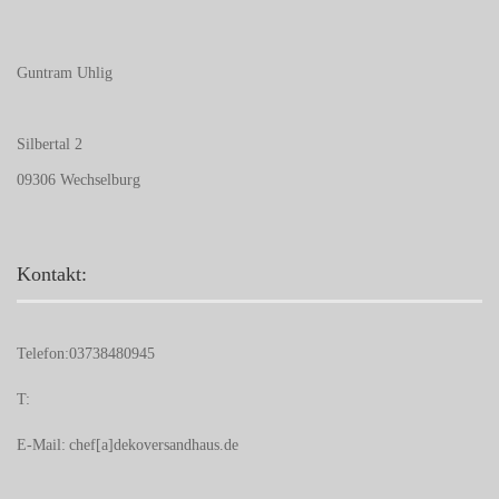
Guntram Uhlig
Silbertal 2
09306 Wechselburg
Kontakt:
Telefon:
03738480945
T:
E-Mail:
chef[a]dekoversandhaus.de