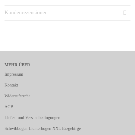
Kundenrezensionen
MEHR ÜBER...
Impressum
Kontakt
Widerrufsrecht
AGB
Liefer- und Versandbedingungen
Schwibbogen Lichterbogen XXL Erzgebirge