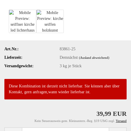
Art.Nr.:
83861-25
Lieferzeit:
Demnächst
(Ausland abweichend)
Versandgewicht:
3
kg je Stück
Diese Kombination ist derzeit nicht lieferbar. Sie können aber über
Kontakt, gern anfragen,wann wieder lieferbar ist.
39,99 EUR
Kein Steuerausweis gem. Kleinuntern.-Reg. §19 UStG zzgl.
Versand