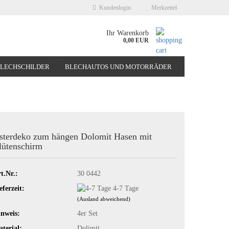
Kundenlogin
Merkzettel
Ihr Warenkorb
0,00 EUR
BLECHSCHILDER
BLECHAUTOS UND MOTORRÄDER
NEUHEITEN
%SONDERANGEBOTE%
sterdeko zum hängen Dolomit Hasen mit
lütenschirm
t.Nr.:
30 0442
eferzeit:
4-7 Tage
(Ausland abweichend)
nweis:
4er Set
terial:
Dolimit