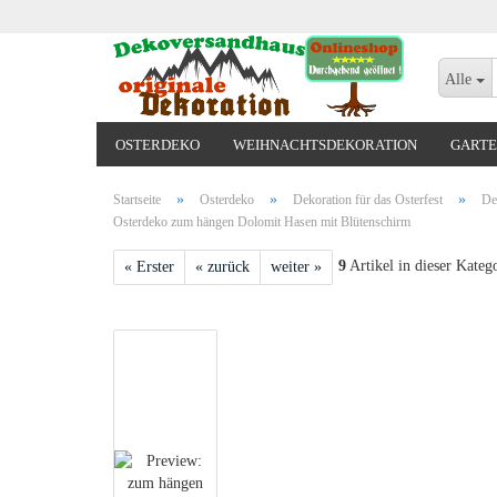
Alle
OSTERDEKO
WEIHNACHTSDEKORATION
GARTE
VALENTINSTAG, MUTTERTAG, ODER GEBURTSTAG
»
»
»
Startseite
Osterdeko
Dekoration für das Osterfest
De
Osterdeko zum hängen Dolomit Hasen mit Blütenschirm
9
Artikel in dieser Kateg
« Erster
« zurück
weiter »