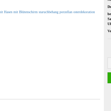
De
be
Sa
U
Ve