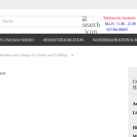
Telefonische Auskunft
Suche...
Mo-Fr. 11.00 - 21.00
037384 80945
N UND HAUSDEKO
HERBSTDEKORATION
WANDDEKORATION & 
WANDUHREN
»
koration zum Hängen für Ostern und Frühling
orie
O
B
Ar
Li
Hi
Ma