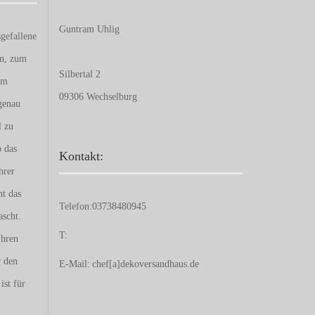
Guntram Uhlig
gefallene
en, zum
Silbertal 2
um
09306 Wechselburg
genau
l zu
b das
Kontakt:
hrer
nt das
Telefon:
03738480945
ascht.
T:
Ihren
r den
E-Mail:
chef[a]dekoversandhaus.de
ist für