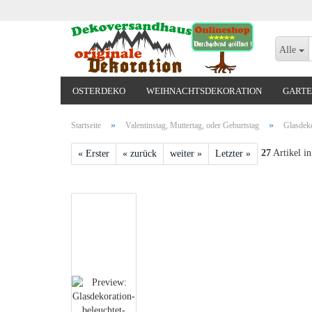
Alle
OSTERDEKO
WEIHNACHTSDEKORATION
GARTE
VALENTINSTAG, MUTTERTAG, ODER GEBURTSTAG
»
»
Startseite
Valentinstag, Muttertag, oder Geburtstag
Glasdeko
27
Artikel in
« Erster
« zurück
weiter »
Letzter »