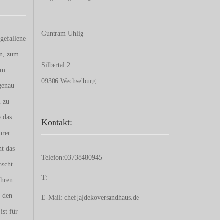
Guntram Uhlig
gefallene
en, zum
Silbertal 2
um
09306 Wechselburg
genau
l zu
b das
Kontakt:
hrer
nt das
Telefon:
03738480945
ascht.
T:
Ihren
r den
E-Mail:
chef[a]dekoversandhaus.de
ist für