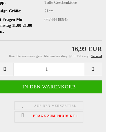
pp:
Tolle Geschenkidee
sign Größe:
21cm
i Fragen Mo-
037384 80945
mstag 11.00-21.00
hr:
16,99 EUR
Kein Steuerausweis gem. Kleinuntern.-Reg. §19 UStG zzgl.
Versand
AUF DEN MERKZETTEL
FRAGE ZUM PRODUKT !