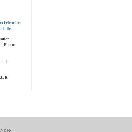
ration
mit Blume
 EUR
ENDES