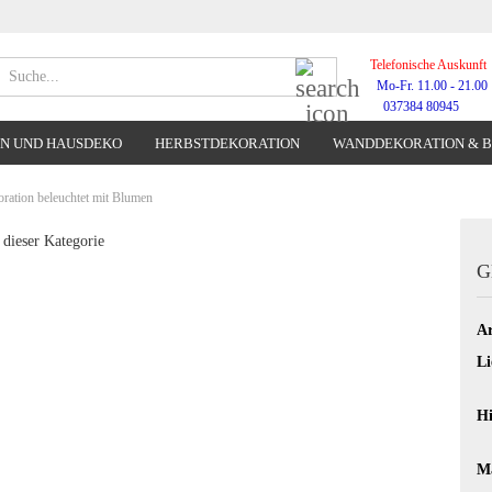
Telefonische Auskunft
Suche...
Mo-Fr. 11.00 - 21.00
037384 80945
N UND HAUSDEKO
HERBSTDEKORATION
WANDDEKORATION & 
WANDUHREN
ration beleuchtet mit Blumen
 dieser Kategorie
G
Ar
Li
Hi
Ma