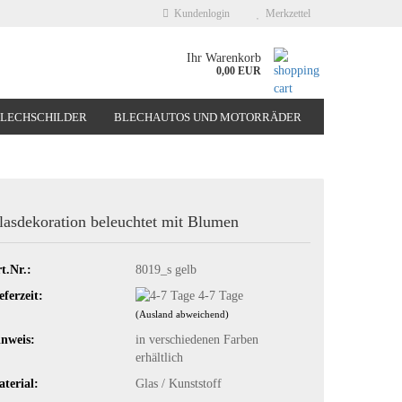
Kundenlogin
Merkzettel
Ihr Warenkorb
0,00 EUR
BLECHSCHILDER
BLECHAUTOS UND MOTORRÄDER
NEUHEITEN
%SONDERANGEBOTE%
lasdekoration beleuchtet mit Blumen
t.Nr.:
8019_s gelb
eferzeit:
4-7 Tage
(Ausland abweichend)
nweis:
in verschiedenen Farben
erhältlich
terial:
Glas / Kunststoff