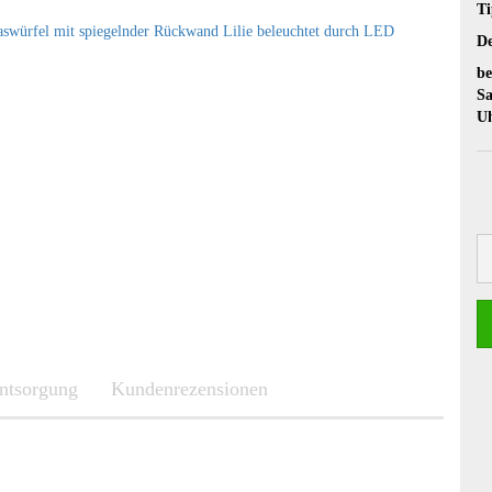
Ti
De
be
Sa
U
entsorgung
Kundenrezensionen