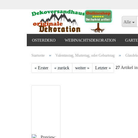
Alle
OSTERDEKO
WEIHNACHTSDEKORATION
GARTE
VALENTINSTAG, MUTTERTAG, ODER GEBURTSTAG
»
»
Startseite
Valentinstag, Muttertag, oder Geburtstag
Glasdeko
27
Artikel in
« Erster
« zurück
weiter »
Letzter »