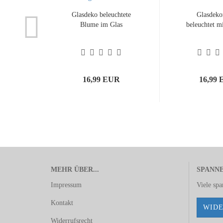
Glasdeko beleuchtete
Glasdeko
Blume im Glas
beleuchtet m
16,99 EUR
16,99
MEHR ÜBER...
SPANN
Impressum
Viele sp
Kontakt
WIDE
Widerrufsrecht