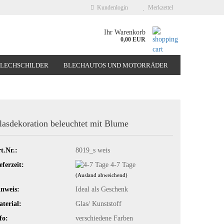
Kundenlogin
Merkzettel
Ihr Warenkorb
0,00 EUR
BLECHSCHILDER
BLECHAUTOS UND MOTORRÄDER
NEUHEITEN
%SONDERANGEBOTE%
lasdekoration beleuchtet mit Blume
t.Nr.:
8019_s weis
eferzeit:
4-7 Tage
(Ausland abweichend)
nweis:
Ideal als Geschenk
terial:
Glas/ Kunststoff
fo:
verschiedene Farben