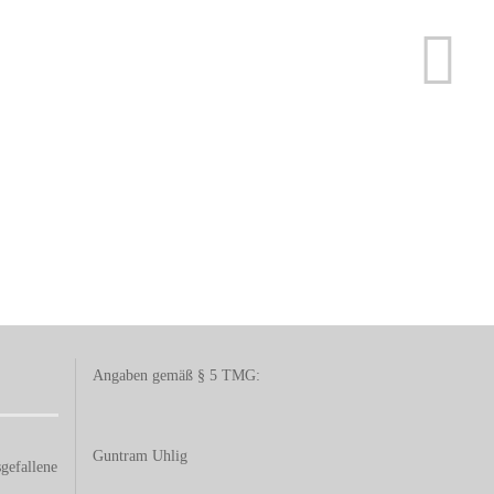
Angaben gemäß § 5 TMG:
Guntram Uhlig
gefallene