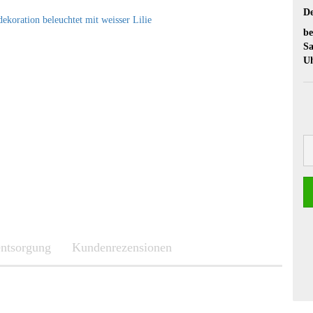
De
be
Sa
U
entsorgung
Kundenrezensionen