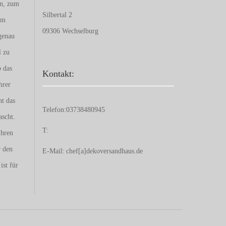
en, zum
Silbertal 2
um
09306 Wechselburg
genau
l zu
b das
Kontakt:
hrer
nt das
Telefon:
03738480945
ascht.
T:
Ihren
r den
E-Mail:
chef[a]dekoversandhaus.de
ist für