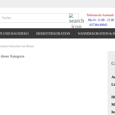
Telefonische Auskunft
Suche...
Mo-Fr. 11.00 - 21.00
037384 80945
N UND HAUSDEKO
HERBSTDEKORATION
WANDDEKORATION & 
WANDUHREN
ration beleuchtet mit Blume
 dieser Kategorie
G
Ar
Li
Hi
Ma
In