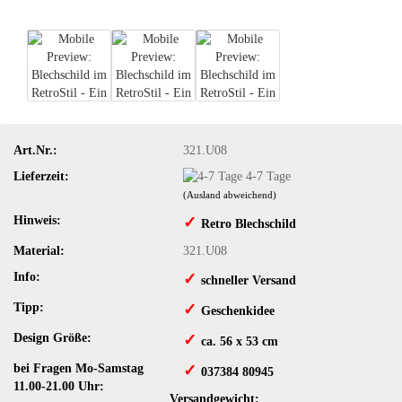
Art.Nr.:
321.U08
Lieferzeit:
4-7 Tage
(Ausland abweichend)
Hinweis:
✓
​Retro Blechschild
Material:
321.U08
Info:
✓
​schneller Versand
Tipp:
✓
​Geschenkidee
Design Größe:
✓
​ ca. 56 x 53 cm
bei Fragen Mo-Samstag
✓
​ 037384 80945
11.00-21.00 Uhr:
Versandgewicht: