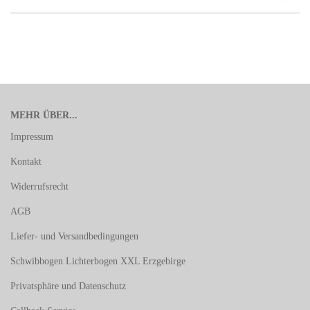
MEHR ÜBER...
Impressum
Kontakt
Widerrufsrecht
AGB
Liefer- und Versandbedingungen
Schwibbogen Lichterbogen XXL Erzgebirge
Privatsphäre und Datenschutz