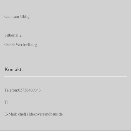
Guntram Uhlig
Silbertal 2
09306 Wechselburg
Kontakt:
Telefon:
03738480945
T:
E-Mail:
chef[a]dekoversandhaus.de