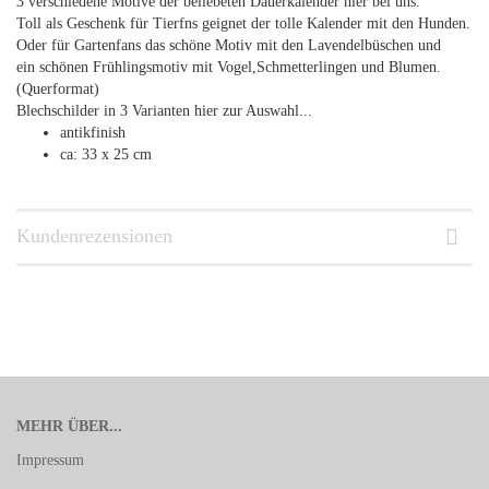
3 verschiedene Motive der beliebeten Dauerkalender hier bei uns.
Toll als Geschenk für Tierfns geignet der tolle Kalender mit den Hunden.
Oder für Gartenfans das schöne Motiv mit den Lavendelbüschen und
ein schönen Frühlingsmotiv mit Vogel,Schmetterlingen und Blumen.
(Querformat)
Blechschilder in 3 Varianten hier zur Auswahl...
antikfinish
ca: 33 x 25 cm
Kundenrezensionen
MEHR ÜBER...
Impressum