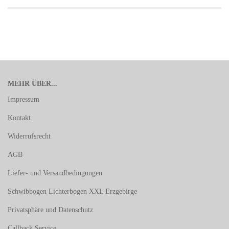
MEHR ÜBER...
Impressum
Kontakt
Widerrufsrecht
AGB
Liefer- und Versandbedingungen
Schwibbogen Lichterbogen XXL Erzgebirge
Privatsphäre und Datenschutz
Callback Service