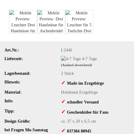
Art.Nr.:
L2446
Lieferzeit:
4-7 Tage
(Ausland abweichend)
Lagerbestand:
2
Stück
Hinweis:
✓
​Made im Erzgebirge
Material:
Holzkunst Erzgebirge
Info:
✓
​schneller Versand
Tipp:
✓
​Geschenkidee für Fans
Design Größe:
ca. 37 x 20 x 6,5 cm
bei Fragen Mo-Samstag
✓
​ 037384 80945