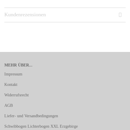
Kundenrezensionen
MEHR ÜBER...
Impressum
Kontakt
Widerrufsrecht
AGB
Liefer- und Versandbedingungen
Schwibbogen Lichterbogen XXL Erzgebirge