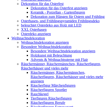
Dekoration für das Osterfest
Dekoration für das Osterfest anzeigen
Keramik - Porzellan - Gartenfiguren
Dekoration zum Hängen für Ostern und Frühling
Osterhasen- und Frühlingspyramiden Frühlingsdeko
beleuchtet Osterdeko aus Holz mit LED
XXL Osterhasen
Osterdeko anzeigen
Weihnachtsdekoration
Weihnachtsdekoration anzeigen
Besondere Weihnachtsdekoration
Besondere Weihnachtsdekoration anzeigen
Holzkunst mit Beleuchtung
Advents & Weihnachtssterne mit Flair
Räuchermänner, Räuchermännchen, Räucherfiguren,
Räucherhäuser und vieles mehr
Räuchermänner, Räuchermännchen,
Räucherfiguren, Räucherhäuser und vieles mehr
anzeigen
Räucherfigur Märchenfiguren
Räucherfiguren Sportler
Rauchkegel
Tierfiguren Räucherfiguren
Räucherfiguren Berufe
Räucherfiguren Extravagant