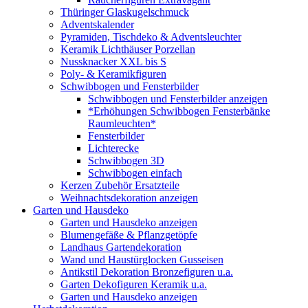
Thüringer Glaskugelschmuck
Adventskalender
Pyramiden, Tischdeko & Adventsleuchter
Keramik Lichthäuser Porzellan
Nussknacker XXL bis S
Poly- & Keramikfiguren
Schwibbogen und Fensterbilder
Schwibbogen und Fensterbilder anzeigen
*Erhöhungen Schwibbogen Fensterbänke
Raumleuchten*
Fensterbilder
Lichterecke
Schwibbogen 3D
Schwibbogen einfach
Kerzen Zubehör Ersatzteile
Weihnachtsdekoration anzeigen
Garten und Hausdeko
Garten und Hausdeko anzeigen
Blumengefäße & Pflanzgetöpfe
Landhaus Gartendekoration
Wand und Haustürglocken Gusseisen
Antikstil Dekoration Bronzefiguren u.a.
Garten Dekofiguren Keramik u.a.
Garten und Hausdeko anzeigen