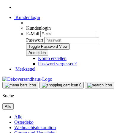
Kundenlogin
Kundenlogin
E-Mail
Passwort
Toggle Password View
Konto erstellen
Passwort vergessen?
Merkzettel
0
Suche
Alle
Alle
Osterdeko
Weihnachtsdekoration
Garten und Hausdeko