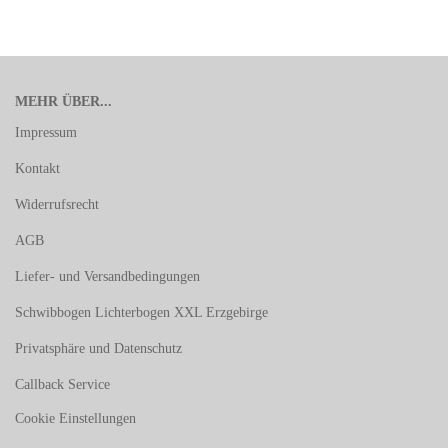
MEHR ÜBER...
Impressum
Kontakt
Widerrufsrecht
AGB
Liefer- und Versandbedingungen
Schwibbogen Lichterbogen XXL Erzgebirge
Privatsphäre und Datenschutz
Callback Service
Cookie Einstellungen