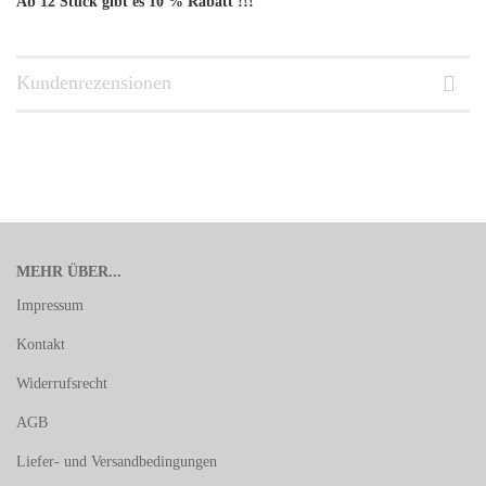
Ab 12 Stück gibt es 10 % Rabatt !!!
Kundenrezensionen
MEHR ÜBER...
Impressum
Kontakt
Widerrufsrecht
AGB
Liefer- und Versandbedingungen