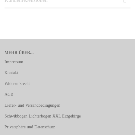
MEHR ÜBER...
Impressum
Kontakt
Widerrufsrecht
AGB
Liefer- und Versandbedingungen
Schwibbogen Lichterbogen XXL Erzgebirge
Privatsphäre und Datenschutz